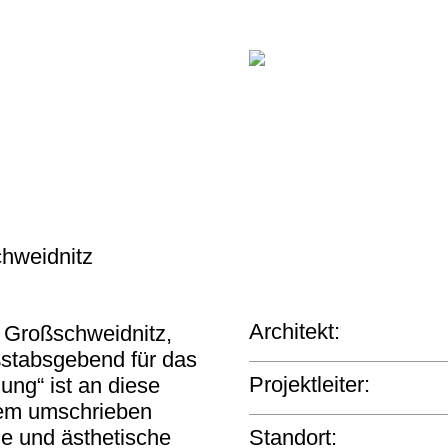
hweidnitz
Architekt:
 Großschweidnitz,
ßstabsgebend für das
Projektleiter:
ng“ ist an diese
t dem umschrieben
Standort:
he und ästhetische