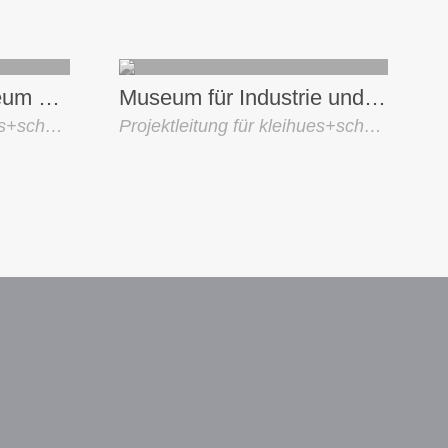
Neues Nationalmuseum Oslo
Museum für Industrie und Arbeit Brescia
Projektleitung für kleihues+schuwerk
Projektleitung für kleihues+schuwerk